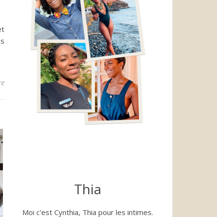
et
er
es
re
Thia
Moi c'est Cynthia, Thia pour les intimes.