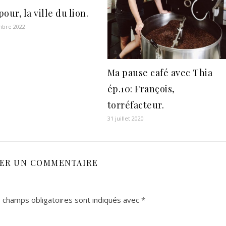
our, la ville du lion.
mbre 2022
Ma pause café avec Thia
ép.10: François,
torréfacteur.
31 juillet 2020
SER UN COMMENTAIRE
 champs obligatoires sont indiqués avec
*