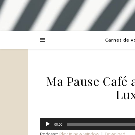
Carnet de 
Ma Pause Café 
Lux
Lecteur
00:00
audio
Podcast:
Play in new window
|
Download