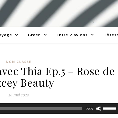
voyage
Green
Entre 2 avions
Hôtess
NON CLASSÉ
avec Thia Ep.5 – Rose de
cey Beauty
26 mai 2020
Utilisez
00:00
les