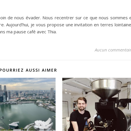
flèches
haut/bas
pour
soin de nous évader. Nous recentrer sur ce que nous sommes 
augment
. Aujourd’hui, je vous propose une invitation en terres lointain
ou
ans ma pause café avec Thia.
diminuer
le
Aucun commentai
volume.
POURRIEZ AUSSI AIMER