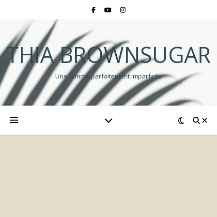
THIA BROWNSUGAR
Une femme parfaitement imparfaite