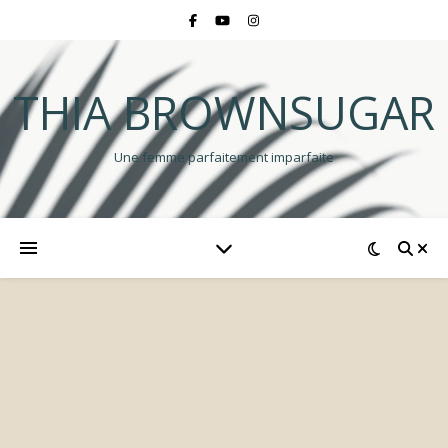
THIA BROWNSUGAR
Une femme parfaitement imparfaite