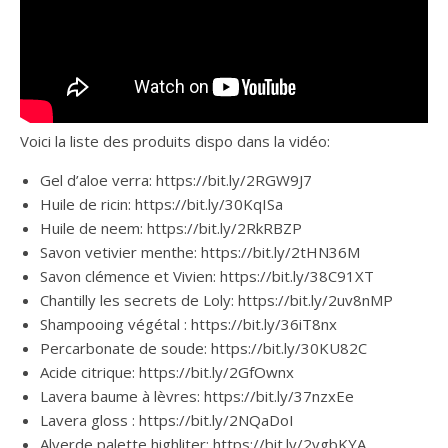
Voici la liste des produits dispo dans la vidéo:
Gel d’aloe verra: https://bit.ly/2RGW9J7
Huile de ricin: https://bit.ly/30KqISa
Huile de neem: https://bit.ly/2RkRBZP
Savon vetivier menthe: https://bit.ly/2tHN36M
Savon clémence et Vivien: https://bit.ly/38C91XT
Chantilly les secrets de Loly: https://bit.ly/2uv8nMP
Shampooing végétal : https://bit.ly/36iT8nx
Percarbonate de soude: https://bit.ly/30KU82C
Acide citrique: https://bit.ly/2GfOwnx
Lavera baume à lèvres: https://bit.ly/37nzxEe
Lavera gloss : https://bit.ly/2NQaDoI
Alverde palette highliter: https://bit.ly/2vgbKYA