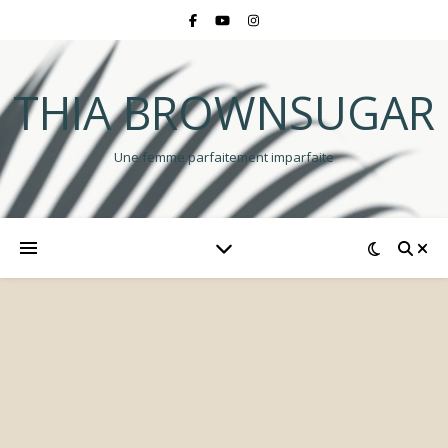
THIA BROWNSUGAR
Une femme parfaitement imparfaite