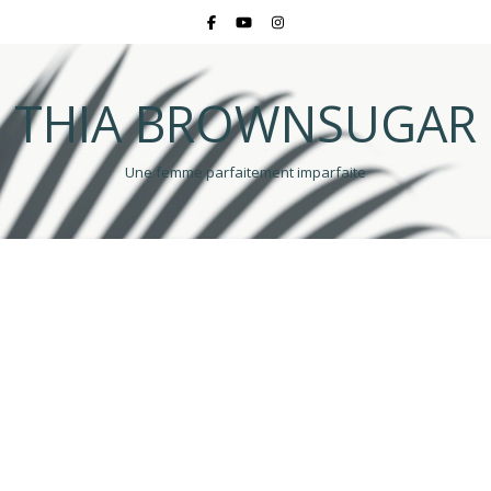
THIA BROWNSUGAR
Une femme parfaitement imparfaite