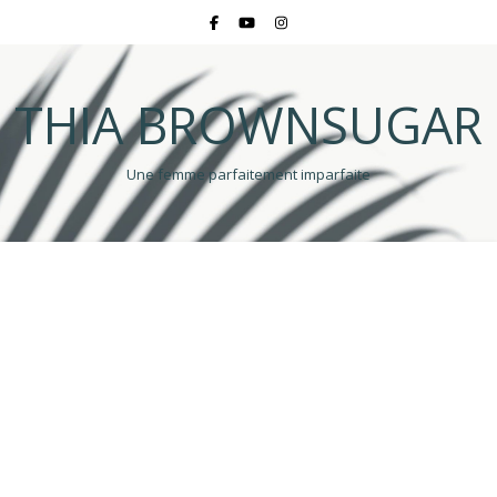
THIA BROWNSUGAR
Une femme parfaitement imparfaite