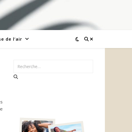
e de l’air
es
ue