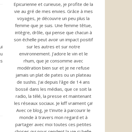
Epicurienne et curieuse, je profite de la
vie au gré de mes envies. Grâce à mes
voyages, je découvre un peu plus la
femme que je suis. Une femme têtue,
intègre, drôle, qui pense que chacun à
son échelle peut avoir un impact positif
sur les autres et sur notre
ui
environnement. J'adore le vin et le
ou
rhum, que je consomme avec
is
modération bien sur et je ne refuse
jamais un plat de pates ou un plateau
de sushis. J'ai depuis l'âge de 14 ans
bossé dans les médias, que ce soit la
radio, la télé, la presse et maintenant
les réseaux sociaux. Je kiff vraiment ça!
Avec ce blog, je t'invite à parcourir le
monde à travers mon regard et à
partager avec moi toutes ces petites
choses qui nous rendent la vie si belle.