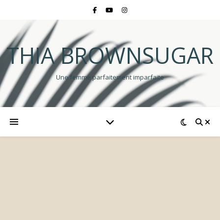
THIA BROWNSUGAR
Une femme parfaitement imparfaite