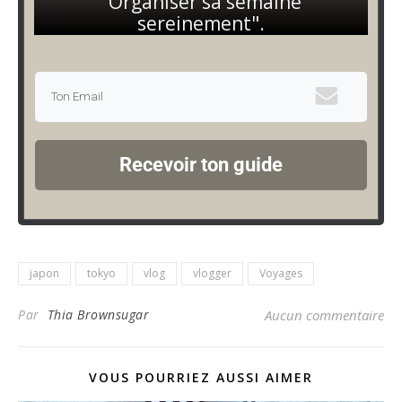
"Organiser sa semaine
sereinement".
Recevoir ton guide
japon
tokyo
vlog
vlogger
Voyages
Par
Thia Brownsugar
Aucun commentaire
VOUS POURRIEZ AUSSI AIMER