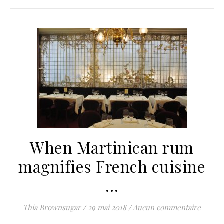
When Martinican rum
magnifies French cuisine
…
Thia Brownsugar
/
29 mai 2018
/
Aucun commentaire