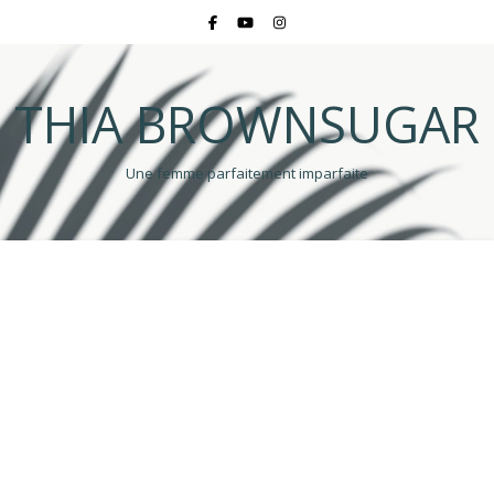
THIA BROWNSUGAR
Une femme parfaitement imparfaite