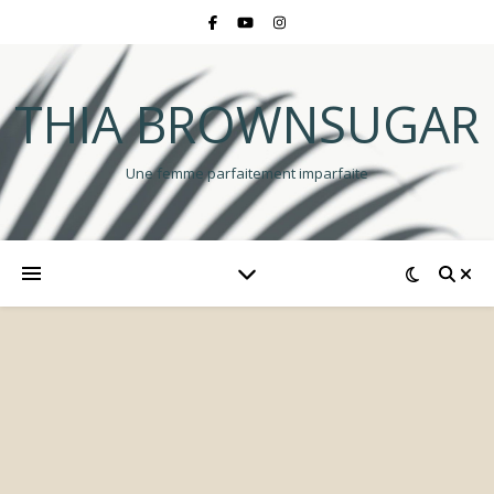
THIA BROWNSUGAR
Une femme parfaitement imparfaite