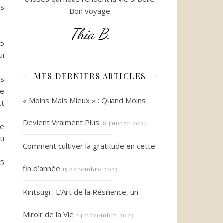
es
Bon voyage.
Thia B.
15
ui
MES DERNIERS ARTICLES
s
ce
« Moins Mais Mieux » : Quand Moins
t
Devient Vraiment Plus.
8 janvier 2024
de
tu
Comment cultiver la gratitude en cette
25
fin d’année
15 décembre 2023
Kintsugi : L’Art de la Résilience, un
Miroir de la Vie
24 novembre 2023