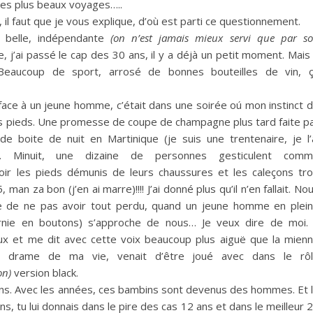
mes plus beaux voyages…..
l faut que je vous explique, d’où est parti ce questionnement.
e, belle, indépendante
(on n’est jamais mieux servi que par so
e, j’ai passé le cap des 30 ans, il y a déjà un petit moment.
Mais
eaucoup de sport, arrosé de bonnes bouteilles de vin, 
face à un jeune homme, c’était dans une soirée
oú
mon instinct 
s pieds.
Une promesse de coupe de champagne plus tard faite p
ande boite de nuit en Martinique
(je suis une trentenaire, je l’
.
Minuit, une dizaine de personnes gesticulent comm
ir les pieds démunis de leurs chaussures et les caleçons tr
5, man
za
bon
(j’en ai marre)
!!!!
J’ai donné plus qu’il n’en fallait.
Nou
e de ne pas avoir tout perdu, quand un jeune homme en plei
rnie en boutons)
s’approche de nous…
Je veux dire de moi.
ux et me dit avec cette voix beaucoup plus aiguë que la mien
drame de ma vie, venait d’être joué avec dans le rô
on)
version black.
ns.
Avec les années, ces bambins sont devenus des hommes.
Et 
, tu lui donnais dans le pire des cas 12 ans et dans le meilleur 