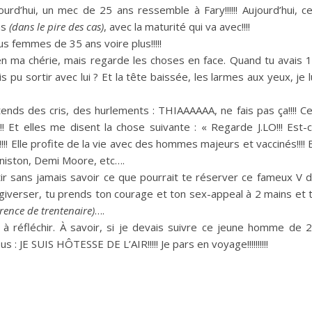
ourd’hui, un mec de 25 ans ressemble à
Fary
!!!!!!
Aujourd’hui, c
ns
(dans le pire des cas)
, avec la maturité qui va avec!!!!
ous femmes de 35 ans voire plus!!!!!
ien ma chérie, mais regarde les choses en face.
Quand tu avais 
 pu sortir avec lui ?
Et la tête baissée, les larmes aux yeux, je l
tends des cris, des hurlements :
THIAAAAAA
, ne
fais
pas ça!!!!
Ce
!
Et elles me disent la chose suivante :
« Regarde
J.LO
!!!
Est-
!!
Elle profite de la vie avec des hommes majeurs et vaccinés!!!!
E
Aniston, Demi Moore,
etc…
.
rtir sans jamais savoir ce que pourrait te réserver ce fameux V 
rgiverser, tu prends ton courage et ton sex-appeal à 2 mains et 
érence de trentenaire)
….
à réfléchir.
À savoir, si je devais suivre ce jeune homme de 
us :
JE SUIS HÔTESSE DE L’AIR!!!!!
Je pars en voyage!!!!!!!!!!