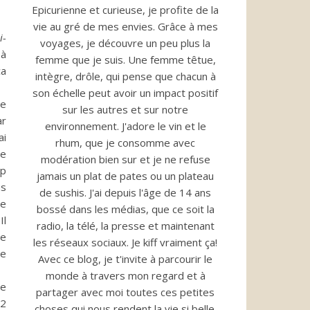
Epicurienne et curieuse, je profite de la
vie au gré de mes envies. Grâce à mes
i-
voyages, je découvre un peu plus la
 à
femme que je suis. Une femme têtue,
ça
intègre, drôle, qui pense que chacun à
son échelle peut avoir un impact positif
de
sur les autres et sur notre
ar
environnement. J'adore le vin et le
ai
rhum, que je consomme avec
e
modération bien sur et je ne refuse
op
jamais un plat de pates ou un plateau
s
de sushis. J'ai depuis l'âge de 14 ans
ne
bossé dans les médias, que ce soit la
Il
radio, la télé, la presse et maintenant
ne
les réseaux sociaux. Je kiff vraiment ça!
le
Avec ce blog, je t'invite à parcourir le
monde à travers mon regard et à
le
partager avec moi toutes ces petites
22
choses qui nous rendent la vie si belle.