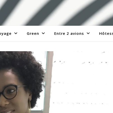
voyage
Green
Entre 2 avions
Hôtess