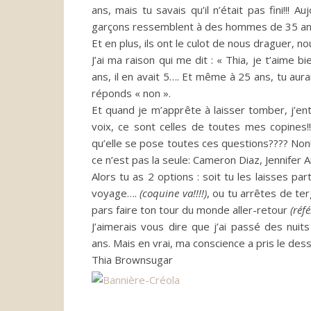
ans, mais tu savais qu’il n’était pas fini!!!
Auj
garçons ressemblent à des hommes de 35 a
Et en plus, ils ont le culot de nous draguer, n
J’ai ma raison qui me dit :
«
Thia
, je t’aime b
ans, il en avait 5….
Et même à 25 ans, tu aurais
réponds « non ».
Et quand je m’apprête à laisser tomber, j’en
voix, ce sont celles de toutes mes copines!!!
qu’elle se pose toutes ces questions????
Non!!
ce n’est pas la
seule:
Cameron Diaz, Jennifer 
Alors tu as 2 options :
soit tu les laisses pa
voyage….
(coquine va!!!!)
, ou tu arrêtes de te
pars faire ton tour du monde aller-retour
(réf
J’aimerais vous dire que j’ai passé des nuits 
ans.
Mais en vrai, ma conscience a pris le dess
Thia Brownsugar