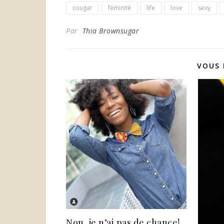
cougar
féminité
life
love
sexy
Par
Thia Brownsugar
VOUS 
Non, je n’ai pas de chance!