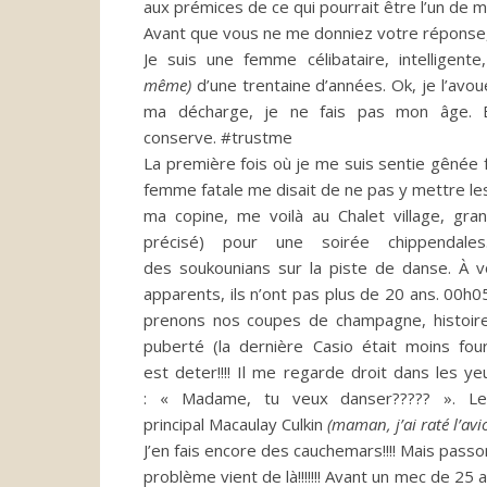
aux prémices de ce qui pourrait être l’un de 
Avant que vous ne me donniez votre réponse, i
Je suis une femme célibataire, intelligent
même)
d’une trentaine d’années.
Ok, je l’avou
ma décharge, je ne fais pas mon âge.
B
conserve.
#trustme
La première fois où je me suis sentie gênée 
femme fatale me disait de ne pas y mettre le
ma copine, me voilà au Chalet village, gr
précisé)
pour une soirée
chippendales
des
soukounians
sur la piste de danse.
À vo
apparents, ils n’ont pas plus de 20 ans.
00h0
prenons nos coupes de champagne, histoir
puberté
(la dernière
Casio
était moins fou
est
deter
!!!!
Il me regarde droit dans les ye
:
« Madame, tu veux danser?????
».
Le 
principal
Macaulay
Culkin
(maman, j’ai raté l’avi
J’en fais encore des cauchemars!!!!
Mais passo
problème vient de là!!!!!!!
Avant un mec de 25 ans