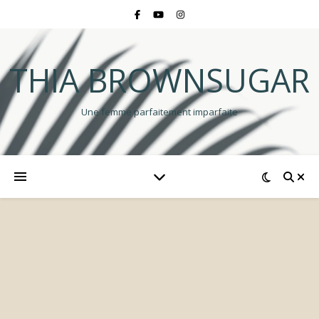
THIA BROWNSUGAR
Une femme parfaitement imparfaite