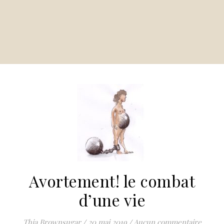
Avortement! le combat
d’une vie
Thia Brownsugar
/
20 mai 2019
/
Aucun commentaire