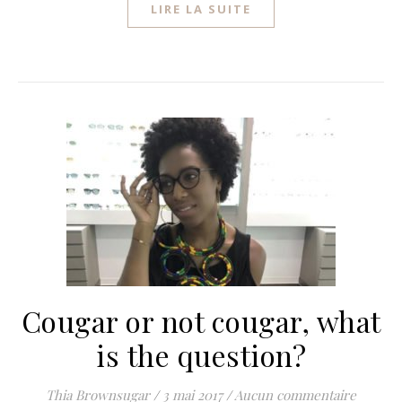
LIRE LA SUITE
Cougar or not cougar, what
is the question?
Thia Brownsugar
/
3 mai 2017
/
Aucun commentaire