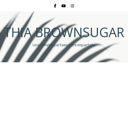
THIA BROWNSUGAR
Une femme parfaitement imparfaite