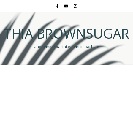
THIA BROWNSUGAR
Une femme parfaitement imparfaite