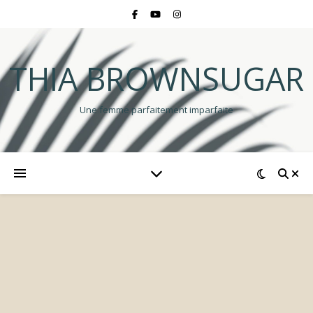
THIA BROWNSUGAR
Une femme parfaitement imparfaite