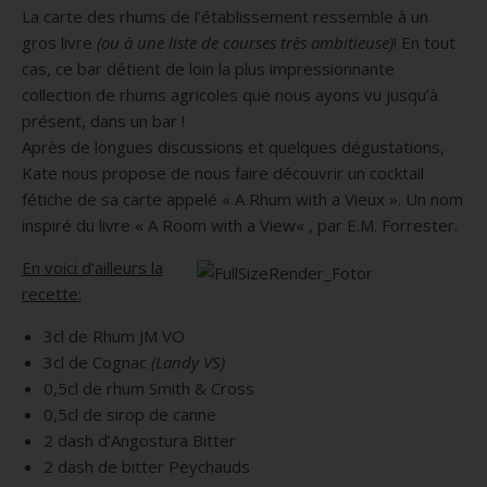
La carte des rhums de l’établissement ressemble à un
gros livre
(ou à une liste de courses très ambitieuse)
!
En tout
cas, ce bar détient de loin la plus impressionnante
collection de rhums agricoles que nous ayons vu jusqu’à
présent, dans un bar !
Après de longues discussions et quelques dégustations,
Kate nous propose de nous faire découvrir un cocktail
fétiche de sa carte appelé « A Rhum
with
a Vieux ».
Un nom
inspiré du livre « A Room
with
a
View
« , par
E.M.
Forrester
.
En voici d’ailleurs la
recette:
3cl de Rhum JM VO
3cl de Cognac
(Landy VS)
0,5cl de rhum Smith & Cross
0,5cl de sirop de canne
2 dash d’Angostura Bitter
2 dash de bitter Peychauds