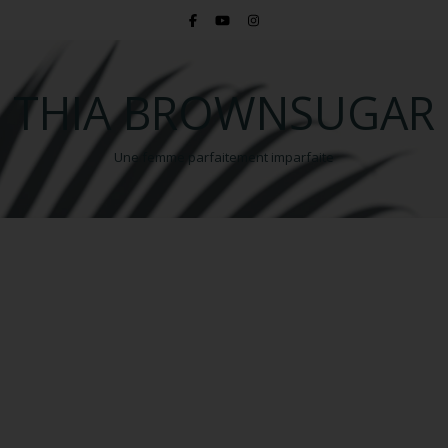
THIA BROWNSUGAR
Une femme parfaitement imparfaite