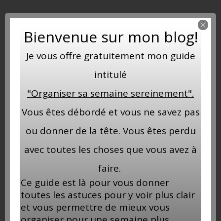
Bienvenue sur mon blog!
Enregistrer mon nom, mon e-mail et mon site dans le
navigateur pour mon prochain commentaire.
Je vous offre gratuitement mon guide
Commentaire
intitulé
"Organiser sa semaine sereinement".
Vous êtes débordé et vous ne savez pas
ou donner de la tête. Vous êtes perdu
avec toutes les choses que vous avez à
faire.
Ce guide est là pour vous donner
toutes les astuces pour y voir plus clair
et vous permettre de mieux vous
organiser pour une semaine plus