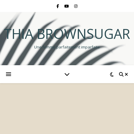
THIA BROWNSUGAR
Une femme parfaitement imparfaite