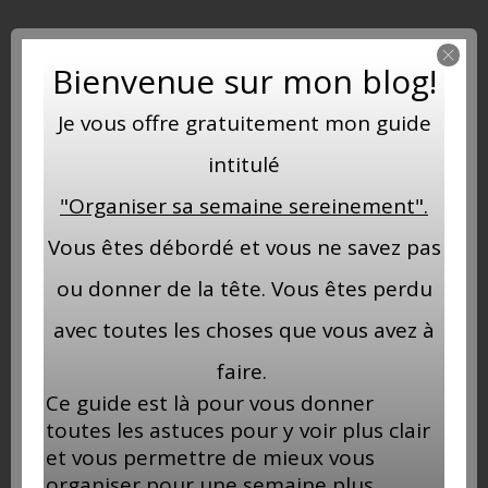
Bienvenue sur mon blog!
Je vous offre gratuitement mon guide
intitulé
"Organiser sa semaine sereinement".
Vous êtes débordé et vous ne savez pas
ou donner de la tête. Vous êtes perdu
avec toutes les choses que vous avez à
faire.
Ce guide est là pour vous donner
Ma boutique
toutes les astuces pour y voir plus clair
et vous permettre de mieux vous
INSTAGRAM
organiser pour une semaine plus