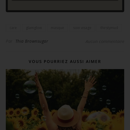
care
glamglow
masque
soin visage
thirstymud
Par
Thia Brownsugar
Aucun commentaire
VOUS POURRIEZ AUSSI AIMER