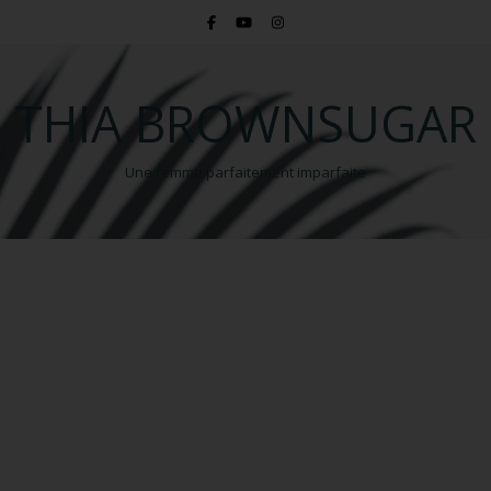
THIA BROWNSUGAR
Une femme parfaitement imparfaite