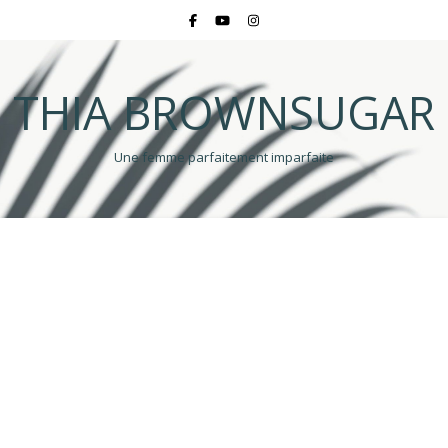
THIA BROWNSUGAR
Une femme parfaitement imparfaite