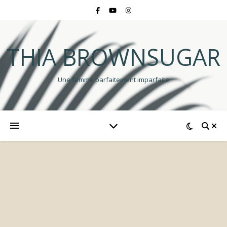
THIA BROWNSUGAR
Une femme parfaitement imparfaite