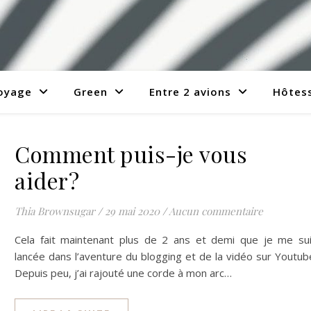
voyage
Green
Entre 2 avions
Hôtess
Comment puis-je vous
aider?
Thia Brownsugar
/
29 mai 2020
/
Aucun commentaire
Cela fait maintenant plus de 2 ans et demi que je me su
lancée dans l’aventure du blogging et de la vidéo sur Youtub
Depuis peu, j’ai rajouté une corde à mon arc…