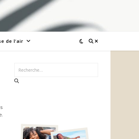
e de l’air
is
e.