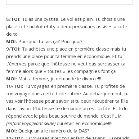
8/
TOI:
Tu as une cystite. Le vol est plein. Tu choisis une
place coté hublot et il y a deux personnes assises à coté
de toi.
MOI:
Pourquoi tu fais ça? Pourquoi?
9/
TOI:
Tu achètes une place en première classe mais tu
prends une place pour ta femme en économique. Et tu
t’énerves parce que l’hôtesse ne veut pas surclasser ta
femme alors que « toutes » les compagnies font ça.
MOI:
Moi ta femme, je demande le divorce!!!
10/
TOI:
Tu voyages en première classe. Tu profites de
ton voyage dans cette belle cabine. Au débarquement, tu
vas voir l’hôtesse pour savoir si tu peux récupérer ta fille
dans l’avion. L’hôtesse te demande ou est ta fille. Et tu lui
répond avec le plus beau sourire du monde: c’est l’UM
(enfant voyageant seule)
qui était en économique!!!!!
MOI:
Quelqu’un a le numéro de la DAS?
11/
TOI:
Tu voyages avec ton enfant de 10ans. Tu prends