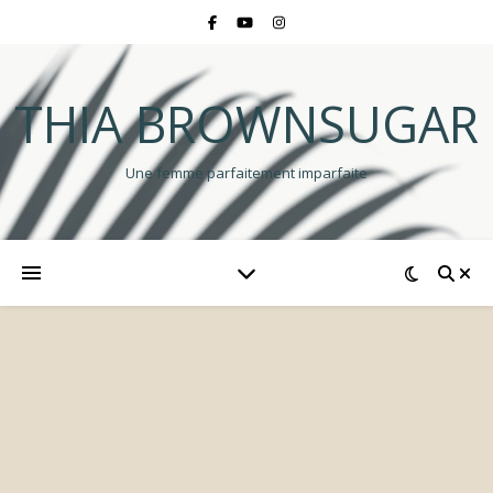
THIA BROWNSUGAR
Une femme parfaitement imparfaite