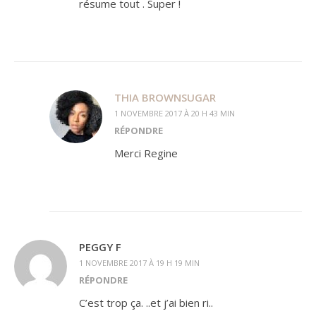
résume tout . Super !
THIA BROWNSUGAR
1 NOVEMBRE 2017 À 20 H 43 MIN
RÉPONDRE
Merci Regine
PEGGY F
1 NOVEMBRE 2017 À 19 H 19 MIN
RÉPONDRE
C’est trop ça. ..et j’ai bien ri..