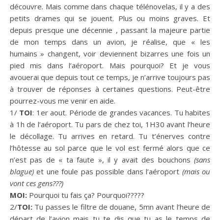
découvre. Mais comme dans chaque télénovelas, il y a des
petits drames qui se jouent. Plus ou moins graves. Et
depuis presque une décennie , passant la majeure partie
de mon temps dans un avion, je réalise, que « les
humains » changent, voir deviennent bizarres une fois un
pied mis dans l’aéroport. Mais pourquoi? Et je vous
avouerai que depuis tout ce temps, je n’arrive toujours pas
à trouver de réponses à certaines questions. Peut-être
pourrez-vous me venir en aide.
1/
TOI
: 1er aout. Période de grandes vacances. Tu habites
à 1h de l’aéroport. Tu pars de chez toi, 1H30 avant l’heure
le décollage. Tu arrives en retard. Tu t’énerves contre
l’hôtesse au sol parce que le vol est fermé alors que ce
n’est pas de « ta faute », il y avait des bouchons
(sans
blague)
et une foule pas possible dans l’aéroport
(mais ou
vont ces gens???)
MOI:
Pourquoi tu fais ça? Pourquoi?????
2/
TOI:
Tu passes le filtre de douane, 5mn avant l’heure de
départ de l’avion mais tu te dis que tu as le temps de