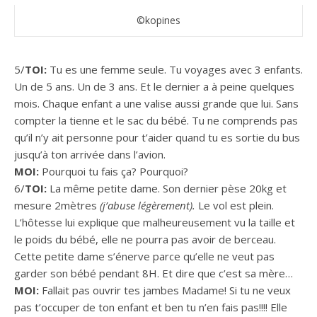
©kopines
5/
TOI:
Tu es une femme seule. Tu voyages avec 3 enfants.
Un de 5 ans. Un de 3 ans. Et le dernier a à peine quelques
mois. Chaque enfant a une valise aussi grande que lui. Sans
compter la tienne et le sac du bébé. Tu ne comprends pas
qu’il n’y ait personne pour t’aider quand tu es sortie du bus
jusqu’à ton arrivée dans l’avion.
MOI:
Pourquoi tu fais ça? Pourquoi?
6/
TOI:
La même petite dame. Son dernier pèse 20kg et
mesure 2mètres
(j’abuse légèrement).
Le vol est plein.
L’hôtesse lui explique que malheureusement vu la taille et
le poids du bébé, elle ne pourra pas avoir de berceau.
Cette petite dame s’énerve parce qu’elle ne veut pas
garder son bébé pendant 8H. Et dire que c’est sa mère…
MOI:
Fallait pas ouvrir tes jambes Madame! Si tu ne veux
pas t’occuper de ton enfant et ben tu n’en fais pas!!!! Elle