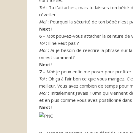
sont fortes.
Toi
:
Tu
t’attaches, mais tu laisses ton bébé d
réveiller.
Moi
:
Pourquoi
la sécurité de ton bébé n’est pa
Next!
6
–
Moi
:
pouvez-vous attacher la ceinture de 
Toi
:
Il
ne veut pas ?
Moi
:
Ai
-je besoin de réécrire la phrase sur l
on est
comment?
Next!
7
–
Moi
:
je peux enfin me poser pour profiter 
Toi
:
Oh ça à l’air bon ce que vous mangez.
C’e
meilleur.
Vous avez combien de temps pour m
Moi
:
Initialement
J’avais
10mn
qui viennent de
et en plus comme vous avez postillonné dans mo
Next!