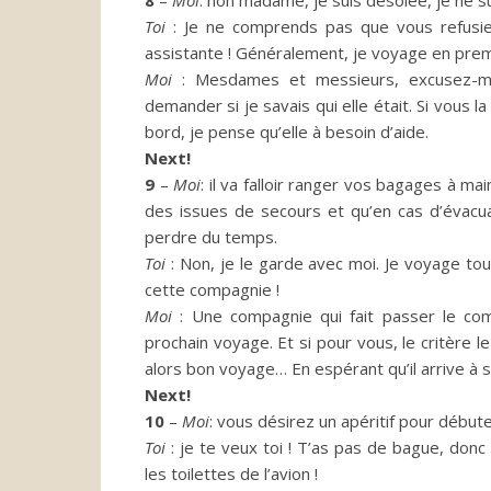
8
–
Moi
:
non madame, je suis désolée, je ne s
Toi
:
Je
ne comprends pas que vous refusie
assistante !
Généralement, je voyage en prem
Moi
:
Mesdames
et messieurs, excusez-m
demander si je savais qui elle était. Si vous 
bord, je pense qu’elle à besoin d’aide.
Next!
9
–
Moi
:
il va falloir ranger vos bagages à ma
des issues de secours et qu’en cas d’évac
perdre du temps.
Toi
:
Non
, je le garde avec moi.
Je voyage tou
cette compagnie !
Moi
:
Une
compagnie qui fait passer le com
prochain voyage.
Et si pour vous, le critère 
alors bon voyage…
En espérant qu’il arrive à 
Next!
10
–
Moi
:
vous désirez un apéritif pour débute
Toi
:
je te veux toi !
T’as
pas de bague, donc t
les toilettes de l’avion !