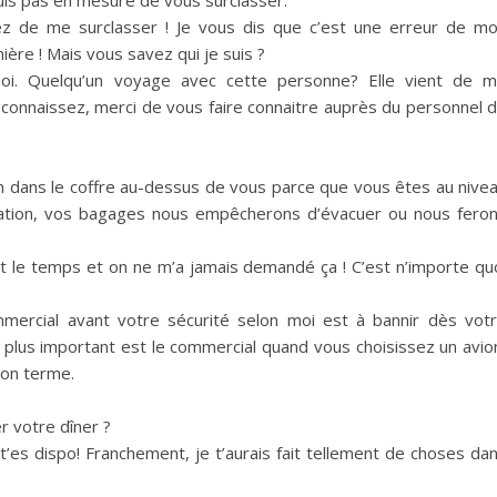
uis pas en mesure de vous surclasser.
z de me surclasser !
Je vous dis que c’est une erreur de m
ière !
Mais vous savez qui je suis ?
oi.
Quelqu’un voyage avec cette personne?
Elle vient de 
la connaissez, merci de vous faire connaitre auprès du personnel 
in dans le coffre au-dessus de vous parce que vous êtes au nive
uation, vos bagages nous empêcherons d’évacuer ou nous fero
t le temps et on ne m’a jamais demandé ça !
C’est n’importe qu
mercial avant votre sécurité selon moi est à bannir
dès vot
le plus important est le commercial quand vous choisissez un avio
son terme.
r votre dîner ?
’es dispo!
Franchement, je t’aurais fait tellement de choses da