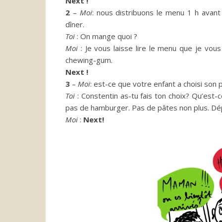
Next !
2
–
Moi
:
nous distribuons le menu 1 h avant 
dîner.
Toi
:
On
mange quoi ?
Moi
:
Je
vous laisse lire le menu que je vous 
chewing-gum.
Next !
3
–
Moi
:
est-ce que votre enfant a choisi son p
Toi
:
Constentin as-tu
fais
ton choix?
Qu’est-c
pas de hamburger.
Pas de pâtes non plus.
Dép
Moi
:
Next!