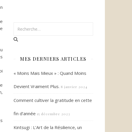
on
me
de
au
ns
MES DERNIERS ARTICLES
oi
« Moins Mais Mieux » : Quand Moins
re
Devient Vraiment Plus.
8 janvier 2024
n,
Comment cultiver la gratitude en cette
fin d’année
15 décembre 2023
ns
Kintsugi : L’Art de la Résilience, un