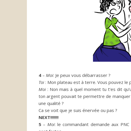
4
–
Moi
:
Je peux vous débarrasser ?
Toi
:
Mon
plateau est à terre.
Vous pouvez le p
Moi
:
Non
mais à quel moment tu t’es dit qu’un
ton argent pouvait te permettre de manquer
une qualité ?
Ca se voit que je suis énervée ou pas ?
NEXT
!!!!!!!
5
–
Moi
:
le commandant demande aux PNC