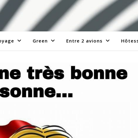
voyage
Green
Entre 2 avions
Hôtess