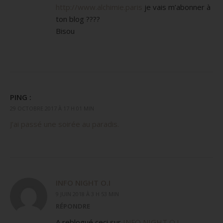
http://www.alchimie.paris
je vais m’abonner à
ton blog ????
Bisou
PING :
29 OCTOBRE 2017 À 17 H 01 MIN
J’ai passé une soirée au paradis.
INFO NIGHT O.I
9 JUIN 2018 À 3 H 53 MIN
RÉPONDRE
A reblogué ceci sur
INFO NIGHT O.I
.