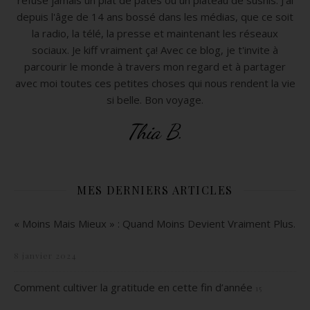
refuse jamais un plat de pates ou un plateau de sushis. J'ai
depuis l'âge de 14 ans bossé dans les médias, que ce soit
la radio, la télé, la presse et maintenant les réseaux
sociaux. Je kiff vraiment ça! Avec ce blog, je t'invite à
parcourir le monde à travers mon regard et à partager
avec moi toutes ces petites choses qui nous rendent la vie
si belle. Bon voyage.
Thia B.
MES DERNIERS ARTICLES
« Moins Mais Mieux » : Quand Moins Devient Vraiment Plus.
8 janvier 2024
Comment cultiver la gratitude en cette fin d’année
15