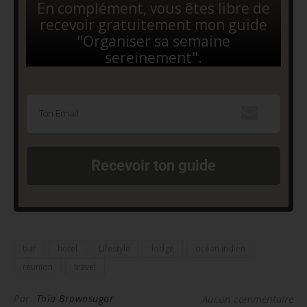
En complément, vous êtes libre de
recevoir gratuitement mon guide
"Organiser sa semaine
sereinement".
Recevoir ton guide
bar
hotel
Lifestyle
lodge
océan indien
réunion
travel
Par
Thia Brownsugar
Aucun commentaire