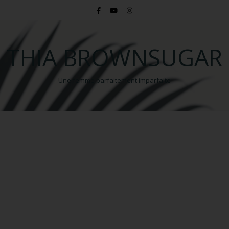
THIA BROWNSUGAR
Une femme parfaitement imparfaite