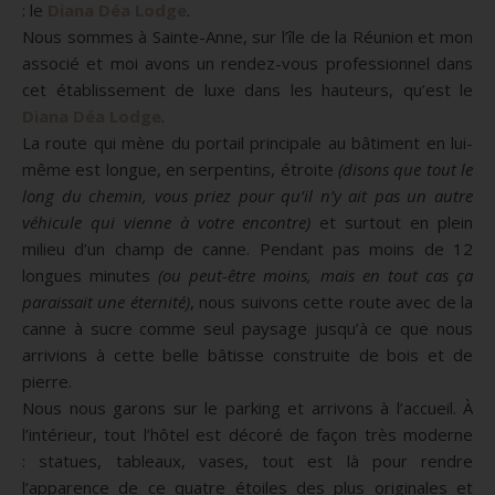
:
le
Diana Déa Lodge
.
Nous sommes à
Sainte-Anne
, sur l’île de la Réunion et mon
associé et moi avons un rendez-vous professionnel dans
cet établissement de luxe dans les hauteurs, qu’est le
Diana Déa Lodge
.
La route qui mène du portail principale au bâtiment en lui-
même est longue, en serpentins, étroite
(disons que tout le
long du chemin, vous priez pour qu’il n’y ait pas un autre
véhicule qui vienne à votre encontre)
et surtout en plein
milieu d’un champ de canne.
Pendant pas moins de 12
longues minutes
(ou peut-être moins, mais en tout cas ça
paraissait une éternité)
, nous suivons cette route avec de la
canne à sucre comme seul paysage jusqu’à ce que nous
arrivions à cette belle bâtisse construite de bois et de
pierre.
Nous nous garons sur le parking et arrivons à l’accueil.
À
l’intérieur, tout l’hôtel est décoré de façon très moderne
:
statues, tableaux, vases, tout est là pour rendre
l’apparence de ce quatre étoiles des plus originales et