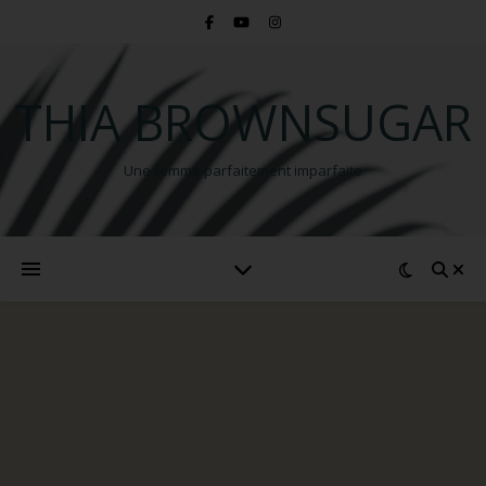
THIA BROWNSUGAR
Une femme parfaitement imparfaite