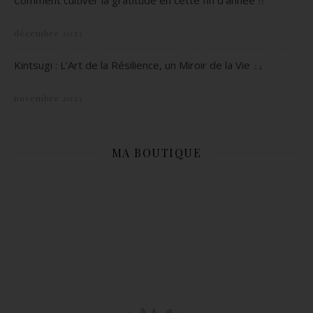
Comment cultiver la gratitude en cette fin d’année
15
décembre 2023
Kintsugi : L’Art de la Résilience, un Miroir de la Vie
24
novembre 2023
MA BOUTIQUE