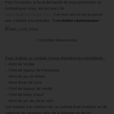
Pour l’occasion, je lui ai demandé de nous présenter un
cocktail pour vous, les lecteurs de
www.thiabrownsugar.com
.
Il en est ravi et me propose
une création à lui intitulée :
“
L’orchidée réunionnaise
”
L’Orchidée Réunionnaise
Pour réaliser ce cocktail, il nous énumère les ingrédients :
– 40ml de Vodka
– 10ml de liqueur de framboise
– 40ml de jus de lichee
– 40ml d’eau de coco
– 15ml de liqueur de vanille
– 10ml de blanc d’œuf
– 40ml de jus de citron vert
Son souhait à la création de ce cocktail était d’utiliser et de
valoriser les produits
péyi
de la Réunion et de les