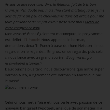
(Je sais ce que vous allez dire, la Réunion fait de très bon
rhum, je n’en doute pas, mais
Thia
étant martiniquaise, je me
dois de faire un peu de chauvinisme dans cet article pour me
faire pardonner de ne pas l’avoir prise avec moi !
Merci de
votre compréhension
)
Mon associé étant également martiniquais, le programme
est défini :
Ti-Punch!
Nous appelons le barman,
demandons deux
Ti-Punch
à base de rhum
Neisson
.
Il nous
regarde, on le regarde…
En gros, on se regarde, puis celui-
ci nous lance avec un grand sourire :
Boug mwen, p
a
ni
pwoblèm!
(stupeur!)
Deux punchs plus tard, nous découvrirons que notre super
barman
Nico
, a également été barman en Martinique par
le passé.
Celui-ci nous met à l’aise et nous parle avec passion de ce
nouveau bar qu’est l’Apoteek, ainsi que de son métier.
Il a