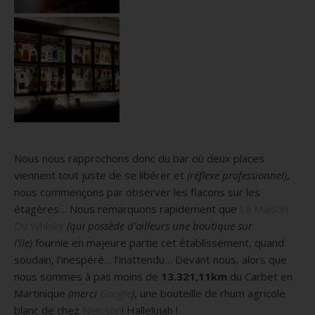
Nous nous rapprochons donc du bar où deux places
viennent tout juste de se libérer et
(réflexe professionnel)
,
nous commençons par observer les flacons sur les
étagères…
Nous remarquons rapidement que
La Maison
Du Whisky
(qui possède d’ailleurs une boutique sur
l’île)
fournie en majeure partie cet établissement, quand
soudain, l’inespéré…
l
‘inattendu…
Devant nous, alors que
nous sommes à pas moins de
13.321,11km
du
Carbet
en
Martinique
(merci
Google
)
, une bouteille de rhum agricole
blanc de chez
Neisson
!
Hallelujah
!