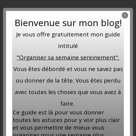
apoteek
bar
barman
cocktail
island
lmdw
Bienvenue sur mon blog!
réunion
Je vous offre gratuitement mon guide
Par
Thia Brownsugar
Aucun commentaire
intitulé
"Organiser sa semaine sereinement".
VOUS POURRIEZ AUSSI AIMER
Vous êtes débordé et vous ne savez pas
ou donner de la tête. Vous êtes perdu
avec toutes les choses que vous avez à
faire.
Ce guide est là pour vous donner
toutes les astuces pour y voir plus clair
et vous permettre de mieux vous
organiser pour une semaine plus