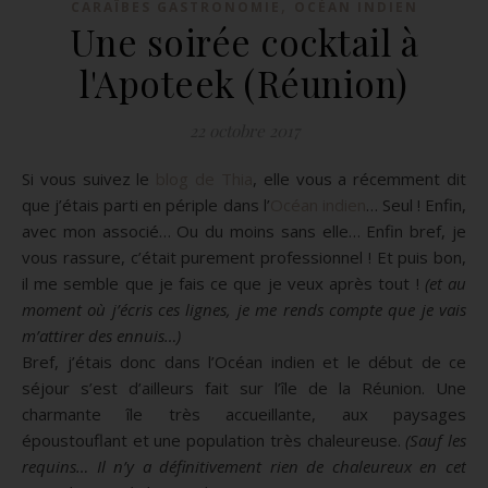
,
CARAÏBES GASTRONOMIE
OCÉAN INDIEN
Une soirée cocktail à
l'Apoteek (Réunion)
22 octobre 2017
Si vous suivez le
blog de
Thia
, elle vous a récemment dit
que j’étais parti en périple dans l’
Océan indien
…
Seul !
Enfin,
avec mon associé…
Ou du moins sans elle…
Enfin bref, je
vous rassure, c’était purement professionnel !
Et puis bon,
il me semble que je fais ce que je veux après tout !
(et au
moment où j’écris ces lignes, je me rends compte que je vais
m’attirer des ennuis…)
Bref, j’étais donc dans l’Océan indien et le début de ce
séjour s’est d’ailleurs fait sur l’île de la Réunion.
Une
charmante île très accueillante, aux paysages
époustouflant et une population très chaleureuse.
(Sauf les
requins…
Il n’y a définitivement rien de chaleureux en cet