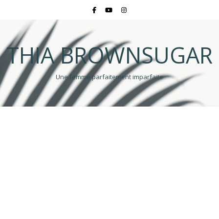
THIA BROWNSUGAR
Une femme parfaitement imparfaite