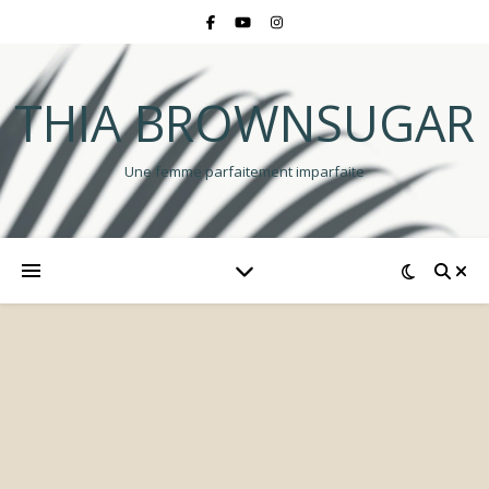
THIA BROWNSUGAR
Une femme parfaitement imparfaite