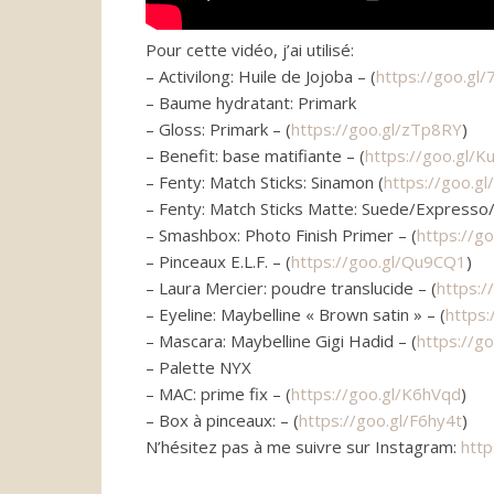
Pour cette vidéo, j’ai utilisé:
– Activilong: Huile de Jojoba – (
https://goo.gl
– Baume hydratant: Primark
– Gloss: Primark – (
https://goo.gl/zTp8RY
)
– Benefit: base matifiante – (
https://goo.gl/
– Fenty: Match Sticks: Sinamon (
https://goo.g
– Fenty: Match Sticks Matte: Suede/Expresso/
– Smashbox: Photo Finish Primer – (
https://g
– Pinceaux E.L.F. – (
https://goo.gl/Qu9CQ1
)
– Laura Mercier: poudre translucide – (
https:/
– Eyeline: Maybelline « Brown satin » – (
https:
– Mascara: Maybelline Gigi Hadid – (
https://g
– Palette NYX
– MAC: prime fix – (
https://goo.gl/K6hVqd
)
– Box à pinceaux: – (
https://goo.gl/F6hy4t
)
N’hésitez pas à me suivre sur Instagram:
htt