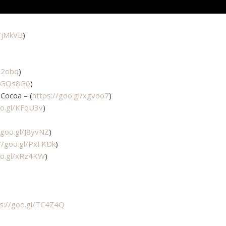
/7jMkVB
)
Ku2obq
)
l/GQs8G6
)
Cocoa – (
https://goo.gl/xgvoo7
)
oo.gl/KFqU3v
)
/goo.gl/J8yvNZ
)
//goo.gl/PxFKDk
)
oo.gl/xRz4KW
)
ps://goo.gl/TC4Z4Q