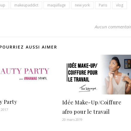
eup
makeupaddict
maquillage
new york
Paris
vlog
Aucun commentai
POURRIEZ AUSSI AIMER
y Party
Idée Make-Up/Coiffure
r 2017
afro pour le travail
20 mars 2019