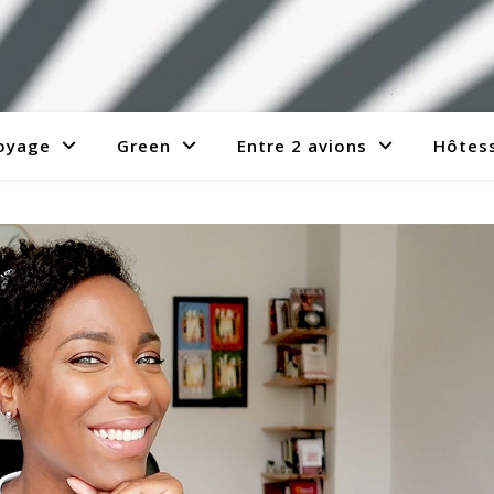
voyage
Green
Entre 2 avions
Hôtess