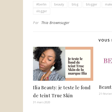
#berlin
beauty
blog
blogger
mak
vlogger
Par
Thia Brownsugar
VOUS 
Beaut
Ilia Beauty: je teste le fond
21 févrie
de teint True Skin
31 mars 2020