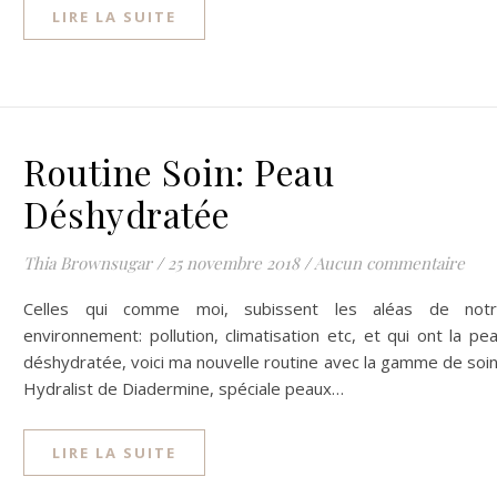
LIRE LA SUITE
Routine Soin: Peau
Déshydratée
Thia Brownsugar
/
25 novembre 2018
/
Aucun commentaire
Celles qui comme moi, subissent les aléas de not
environnement: pollution, climatisation etc, et qui ont la pe
déshydratée, voici ma nouvelle routine avec la gamme de soi
Hydralist de Diadermine, spéciale peaux…
LIRE LA SUITE