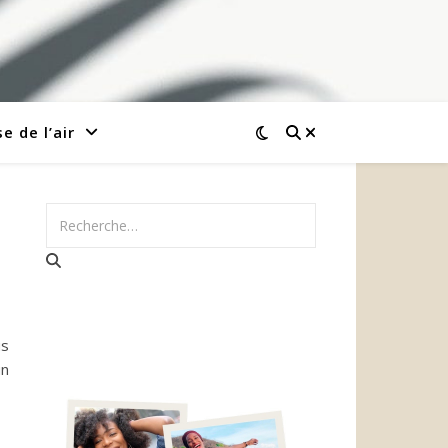
e de l’air
us
un