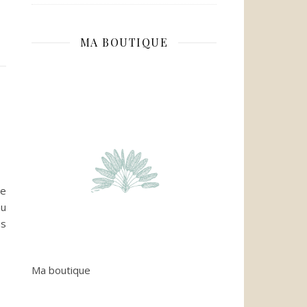
MA BOUTIQUE
re
au
ns
Ma boutique