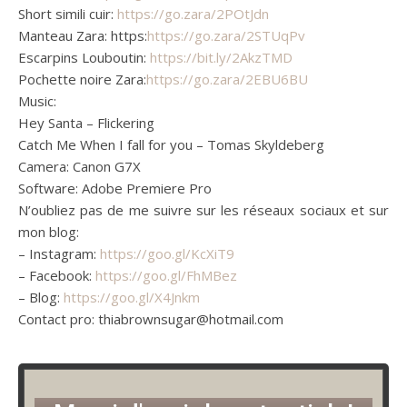
Short simili cuir:
https://go.zara/2POtJdn
Manteau Zara: https:
https://go.zara/2STUqPv
Escarpins Louboutin:
https://bit.ly/2AkzTMD
Pochette noire Zara:
https://go.zara/2EBU6BU
Music:
Hey Santa – Flickering
Catch Me When I fall for you – Tomas Skyldeberg
Camera: Canon G7X
Software: Adobe Premiere Pro
N’oubliez pas de me suivre sur les réseaux sociaux et sur
mon blog:
– Instagram:
https://goo.gl/KcXiT9
– Facebook:
https://goo.gl/FhMBez
– Blog:
https://goo.gl/X4Jnkm
Contact pro: thiabrownsugar@hotmail.com