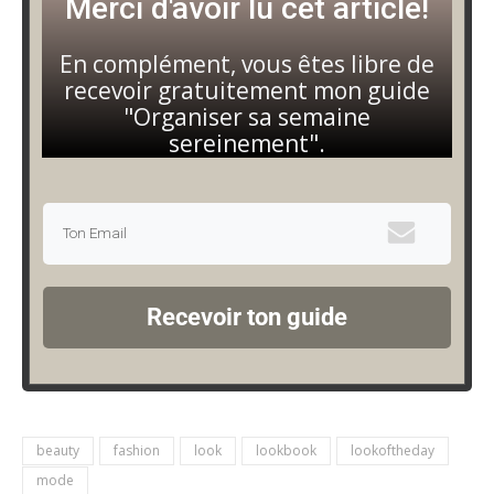
Merci d'avoir lu cet article!
En complément, vous êtes libre de
recevoir gratuitement mon guide
"Organiser sa semaine
sereinement".
Recevoir ton guide
beauty
fashion
look
lookbook
lookoftheday
mode