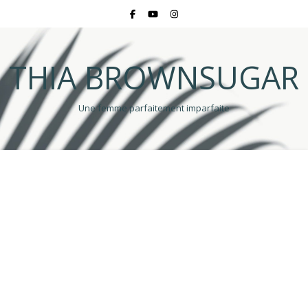
THIA BROWNSUGAR
Une femme parfaitement imparfaite