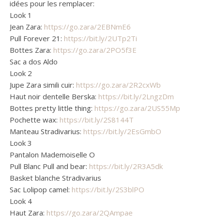
idées pour les remplacer:
Look 1
Jean Zara:
https://go.zara/2EBNmE6
Pull Forever 21:
https://bit.ly/2UTp2Ti
Bottes Zara:
https://go.zara/2PO5f3E
Sac a dos Aldo
Look 2
Jupe Zara simili cuir:
https://go.zara/2R2cxWb
Haut noir dentelle Berska:
https://bit.ly/2LngzDm
Bottes pretty little thing:
https://go.zara/2US55Mp
Pochette wax:
https://bit.ly/2S8144T
Manteau Stradivarius:
https://bit.ly/2EsGmbO
Look 3
Pantalon Mademoiselle O
Pull Blanc Pull and bear:
https://bit.ly/2R3A5dk
Basket blanche Stradivarius
Sac Lolipop camel:
https://bit.ly/2S3blPO
Look 4
Haut Zara:
https://go.zara/2QAmpae