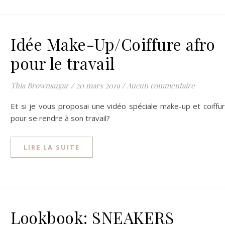
Idée Make-Up/Coiffure afro
pour le travail
Thia Brownsugar
/
20 mars 2019
/
Aucun commentaire
Et si je vous proposai une vidéo spéciale make-up et coiffu
pour se rendre à son travail?
LIRE LA SUITE
Lookbook: SNEAKERS