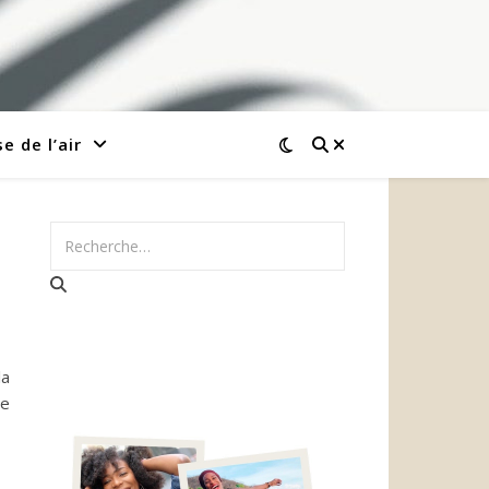
e de l’air
la
Je