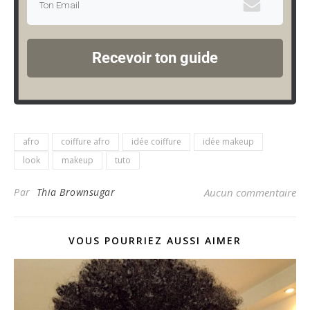
Recevoir ton guide
afro
coiffure afro
idée coiffure
idée makeup
look
makeup
tuto
Par
Thia Brownsugar
Aucun commentaire
VOUS POURRIEZ AUSSI AIMER