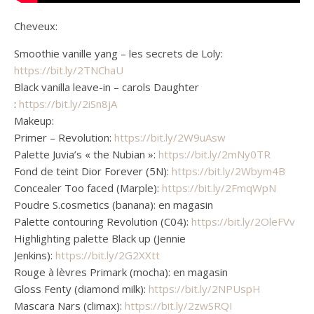
Cheveux:
Smoothie vanille yang – les secrets de Loly:
https://bit.ly/2TNChaU
Black vanilla leave-in – carols Daughter
:
https://bit.ly/2iSn8jA
Makeup:
Primer – Revolution:
https://bit.ly/2W9uAsw
Palette Juvia’s « the Nubian »:
https://bit.ly/2mNy0TR
Fond de teint Dior Forever (5N):
https://bit.ly/2Wbym4B
Concealer Too faced (Marple):
https://bit.ly/2FmqWpN
Poudre S.cosmetics (banana): en magasin
Palette contouring Revolution (C04):
https://bit.ly/2OleFVv
Highlighting palette Black up (Jennie
Jenkins):
https://bit.ly/2G2XXtt
Rouge à lèvres Primark (mocha): en magasin
Gloss Fenty (diamond milk):
https://bit.ly/2NPUspH
Mascara Nars (climax):
https://bit.ly/2zwSRQI