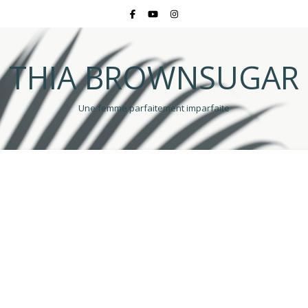
THIA BROWNSUGAR
Une femme parfaitement imparfaite