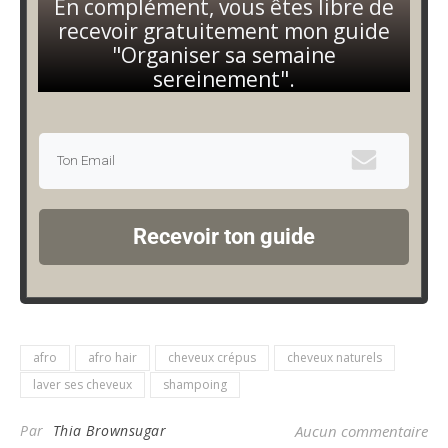
En complément, vous êtes libre de
recevoir gratuitement mon guide
"Organiser sa semaine
sereinement".
Recevoir ton guide
afro
afro hair
cheveux crépus
cheveux naturels
laver ses cheveux
shampoing
Par
Thia Brownsugar
Aucun commentaire