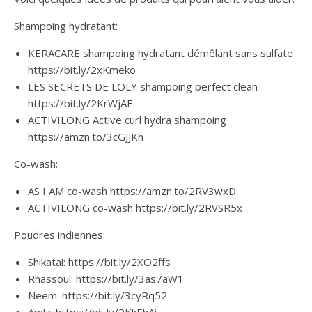
Shampoing hydratant:
KERACARE shampoing hydratant démêlant sans sulfate
https://bit.ly/2xKmeko
LES SECRETS DE LOLY shampoing perfect clean
https://bit.ly/2KrWjAF
ACTIVILONG Active curl hydra shampoing
https://amzn.to/3cGJJKh
Co-wash:
AS I AM co-wash https://amzn.to/2RV3wxD
ACTIVILONG co-wash https://bit.ly/2RVSR5x
Poudres indiennes:
Shikatai: https://bit.ly/2XO2ffs
Rhassoul: https://bit.ly/3as7aW1
Neem: https://bit.ly/3cyRq52
Amla: https://bit.ly/2KkEhAi