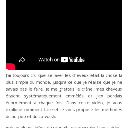
J’ai toujours cru que se laver les cheveux était la chose la
plus simple du monde, jusqu’à ce que je réalise que je ne
savais pas le faire. Je me grattais le crâne, mes cheveux
étaient systématiquement emmêlés et j’en perdais
énormément à chaque fois. Dans cette vidéo, je vous
explique comment faire et je vous propose les méthodes
du no-poo et du co-wash.
Voici quelques idées de produits qui pourraient vous aider.