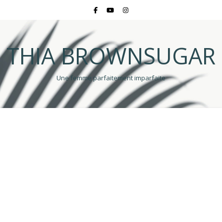
THIA BROWNSUGAR
Une femme parfaitement imparfaite