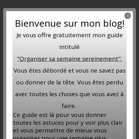
Bienvenue sur mon blog!
Je vous offre gratuitement mon guide
intitulé
"Organiser sa semaine sereinement".
Vous êtes débordé et vous ne savez pas
ou donner de la tête. Vous êtes perdu
avec toutes les choses que vous avez à
faire.
Ce guide est là pour vous donner
toutes les astuces pour y voir plus clair
Ma boutique
et vous permettre de mieux vous
organiser pour une semaine plus