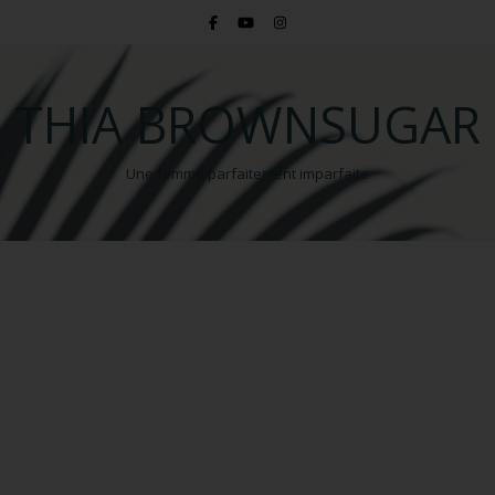
THIA BROWNSUGAR
Une femme parfaitement imparfaite