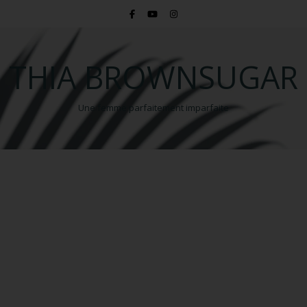
THIA BROWNSUGAR
Une femme parfaitement imparfaite