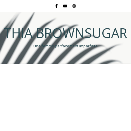
THIA BROWNSUGAR
Une femme parfaitement imparfaite