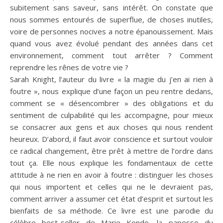
subitement sans saveur, sans intérêt.
On constate que
nous sommes entourés de superflue, de choses inutiles,
voire de personnes nocives a notre épanouissement.
Mais
quand vous avez évolué pendant des années dans cet
environnement, comment tout arrêter ?
Comment
reprendre les rênes de votre vie ?
Sarah
Knight
, l’auteur du livre « la magie du j’en ai rien à
foutre », nous explique d’une façon un peu rentre dedans,
comment se « désencombrer » des obligations et du
sentiment de culpabilité qui les accompagne, pour mieux
se consacrer aux gens et aux choses qui nous rendent
heureux.
D’abord, il faut avoir conscience et surtout vouloir
ce radical changement, être prêt à mettre de l’ordre dans
tout ça.
Elle nous explique les fondamentaux de cette
attitude à ne rien en avoir à foutre :
distinguer les choses
qui nous importent et celles qui ne le devraient pas,
comment arriver a assumer cet état d’esprit et surtout les
bienfaits de sa méthode.
Ce livre est une parodie du
célèbre best-seller de Marie Kondo, la papesse du