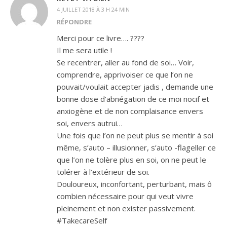
4 JUILLET 2018 À 3 H 24 MIN
RÉPONDRE
Merci pour ce livre…. ????
Il me sera utile !
Se recentrer, aller au fond de soi… Voir,
comprendre, apprivoiser ce que l’on ne
pouvait/voulait accepter jadis , demande une
bonne dose d’abnégation de ce moi nocif et
anxiogène et de non complaisance envers
soi, envers autrui…
Une fois que l’on ne peut plus se mentir à soi
même, s’auto – illusionner, s’auto -flageller ce
que l’on ne tolère plus en soi, on ne peut le
tolérer à l’extérieur de soi.
Douloureux, inconfortant, perturbant, mais ô
combien nécessaire pour qui veut vivre
pleinement et non exister passivement.
#TakecareSelf