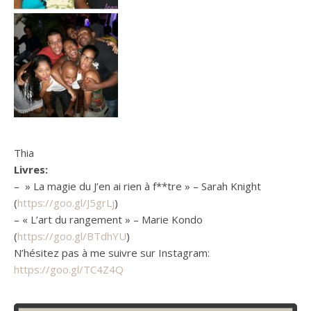
Thia
Livres:
– » La magie du J’en ai rien à f**tre » – Sarah Knight
(
https://goo.gl/J5grLj
)
– « L’art du rangement » – Marie Kondo
(
https://goo.gl/BTdhYU
)
N’hésitez pas à me suivre sur Instagram:
https://goo.gl/TC4Z4Q