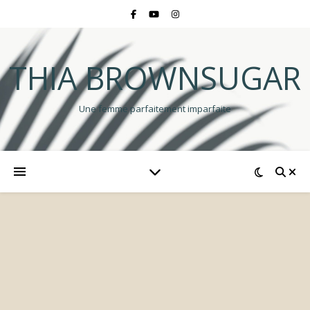
THIA BROWNSUGAR
Une femme parfaitement imparfaite