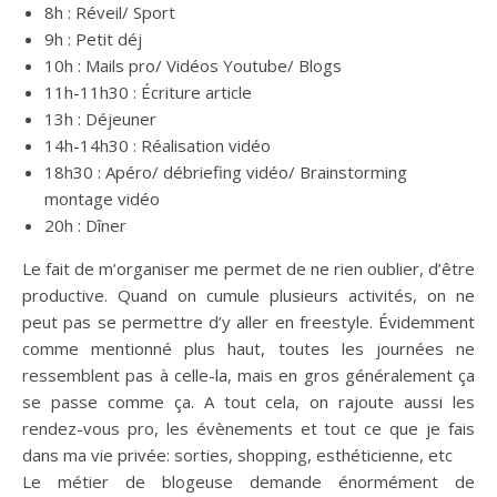
8h :
Réveil/ Sport
9h :
Petit
déj
10h :
Mails
pro/ Vidéos
Youtube/
Blogs
11h-11h30
:
Écriture
article
13h :
Déjeuner
14h-14h30
:
Réalisation
vidéo
18h30 :
Apéro/
débriefing
vidéo/
Brainstorming
montage vidéo
20h :
Dîner
Le fait de m’organiser me permet de ne rien oublier, d’être
productive.
Quand on cumule plusieurs activités, on ne
peut pas se permettre d’y aller en freestyle.
Évidemment
comme mentionné plus haut, toutes les journées ne
ressemblent pas à celle-la, mais en gros généralement ça
se passe comme ça.
A tout cela, on rajoute aussi les
rendez-vous pro, les évènements et tout ce que je fais
dans ma vie privée: sorties, shopping, esthéticienne, etc
Le métier de
blogeuse
demande énormément de