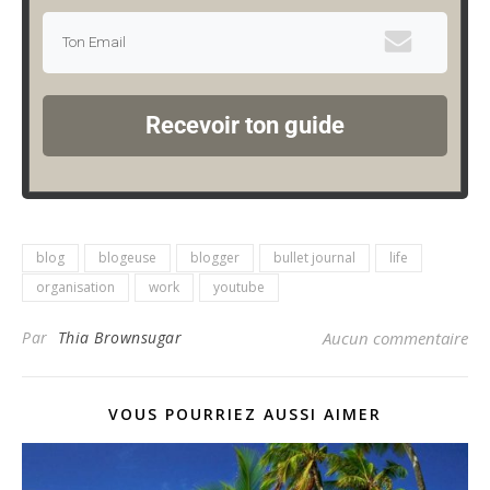
Recevoir ton guide
blog
blogeuse
blogger
bullet journal
life
organisation
work
youtube
Par
Thia Brownsugar
Aucun commentaire
VOUS POURRIEZ AUSSI AIMER