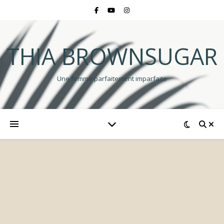
THIA BROWNSUGAR
Une femme parfaitement imparfaite