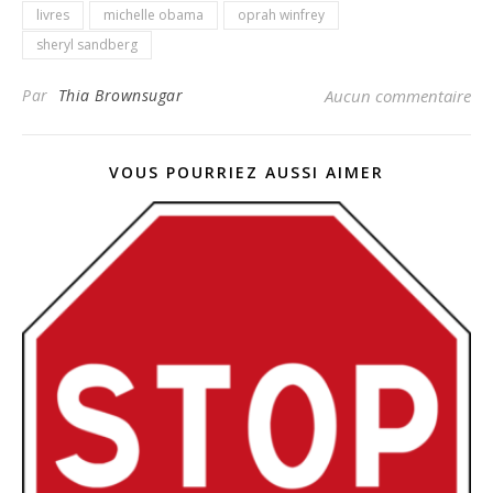
livres
michelle obama
oprah winfrey
sheryl sandberg
Par
Thia Brownsugar
Aucun commentaire
VOUS POURRIEZ AUSSI AIMER