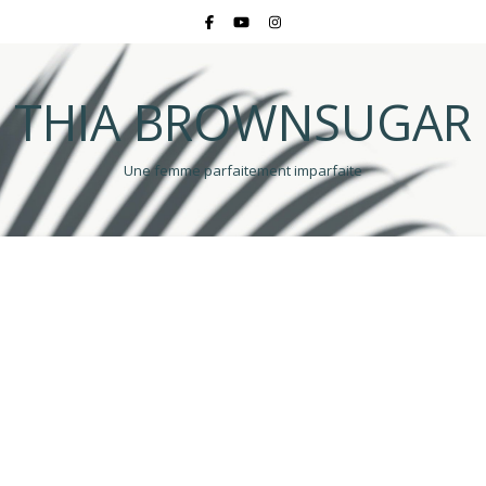
THIA BROWNSUGAR
Une femme parfaitement imparfaite