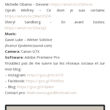
Michelle Obama – Devenir:
https://amzn.to/2Sbhs4v
Oprah Winfrey – Ce dont je suis certaine:
https://amzn.to/2BwOODK
Sheryl Sandberg – En avant toutes:
https://amzn.to/2GurJqZ
Music:
Gavin Luke – Winter Solstice
(licence Epidemicsound.com)
Camera:
Canon G7X
Software:
Adobe Premiere Pro
N’oubliez pas de me suivre sur les réseaux sociaux et sur
mon blog:
– Instagram:
https://goo.gl/KcXiT9
– Facebook:
https://goo.gl/FhMBez
– Blog:
https://goo.gl/X4Jnkm
Contact pro:
thiabrownsugar@hotmail.com