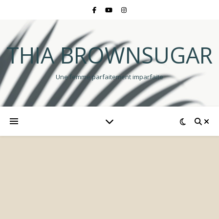
THIA BROWNSUGAR
Une femme parfaitement imparfaite