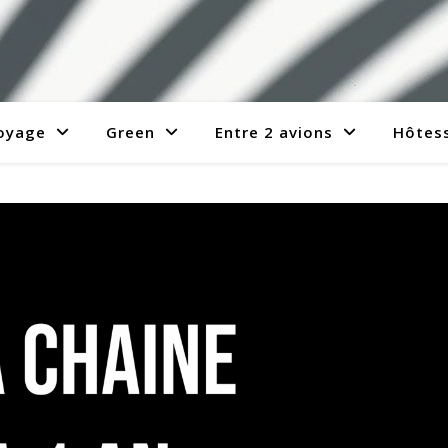
voyage
Green
Entre 2 avions
Hôtess