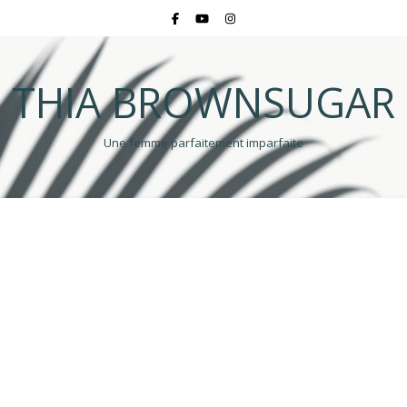
THIA BROWNSUGAR
Une femme parfaitement imparfaite