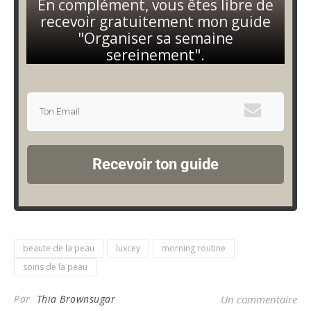
En complément, vous êtes libre de
recevoir gratuitement mon guide
"Organiser sa semaine
sereinement".
Recevoir ton guide
beaute de la peau
luxcey
morning routine
soins de la peau
Par
Thia Brownsugar
Un commentaire