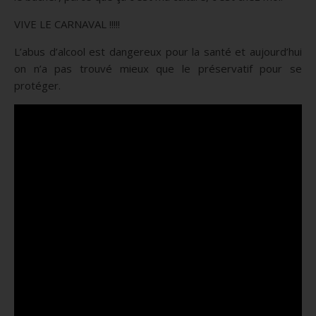
VIVE LE CARNAVAL !!!!!
L’abus d’alcool est dangereux pour la santé et aujourd’hui
on n’a pas trouvé mieux que le préservatif pour se
protéger.