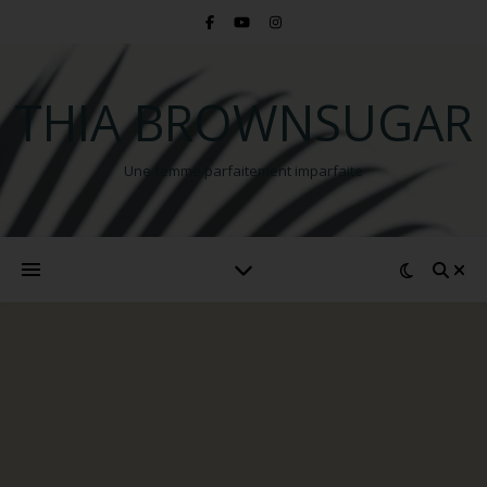
THIA BROWNSUGAR
Une femme parfaitement imparfaite