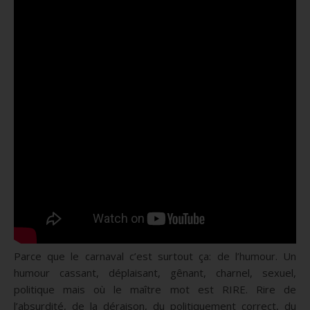
Parce que le carnaval c’est surtout ça: de l’humour. Un
humour cassant, déplaisant, gênant, charnel, sexuel,
politique mais où le maître mot est RIRE. Rire de
l’absurdité, de la déraison, du politiquement correct, du