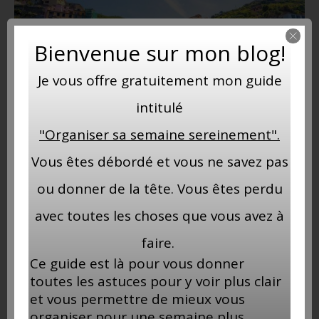
Bienvenue sur mon blog!
Je vous offre gratuitement mon guide
intitulé
"Organiser sa semaine sereinement".
Les avantages de voyager en dehors de la
Vous êtes débordé et vous ne savez pas
haute saison touristique
ou donner de la tête. Vous êtes perdu
21 mars 2023
avec toutes les choses que vous avez à
faire.
Ce guide est là pour vous donner
toutes les astuces pour y voir plus clair
et vous permettre de mieux vous
organiser pour une semaine plus