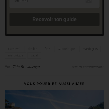
Recevoir ton guide
Carnaval
defilée
fete
Guadeloupe
mardi gras
martinique
vaval
Par
Thia Brownsugar
Aucun commentaire
VOUS POURRIEZ AUSSI AIMER