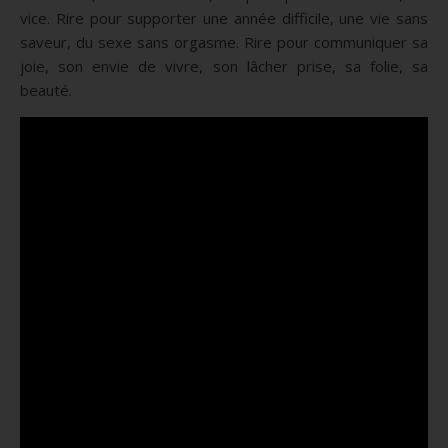
vice. Rire pour supporter une année difficile, une vie sans
saveur, du sexe sans orgasme. Rire pour communiquer sa
joie, son envie de vivre, son lâcher prise, sa folie, sa
beauté.