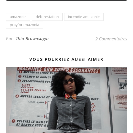
amazonie
déforestation
incendie amazonie
prayforamazonia
Par
Thia Brownsugar
2 Commentaires
VOUS POURRIEZ AUSSI AIMER