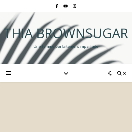
THIA BROWNSUGAR
Une femme parfaitement imparfaite