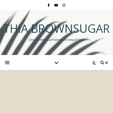
THIA BROWNSUGAR
Une femme parfaitement imparfaite