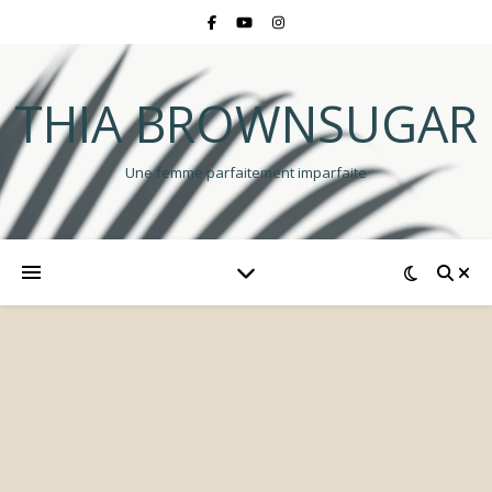
THIA BROWNSUGAR
Une femme parfaitement imparfaite