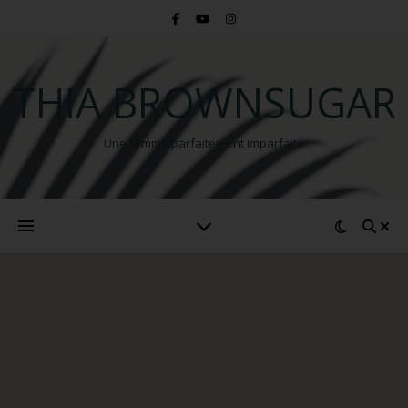
THIA BROWNSUGAR
Une femme parfaitement imparfaite