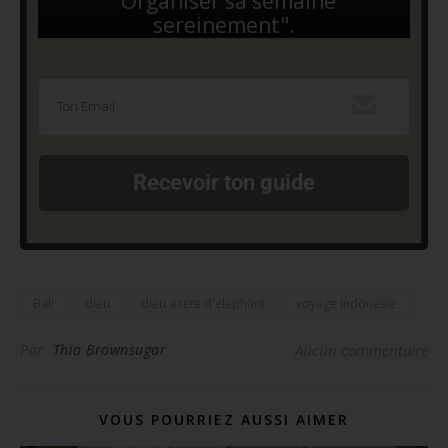
"Organiser sa semaine
sereinement".
Recevoir ton guide
Bali
dieu
dieu a tete d'elephant
voyage indonesie
Par
Thia Brownsugar
Aucun commentaire
VOUS POURRIEZ AUSSI AIMER