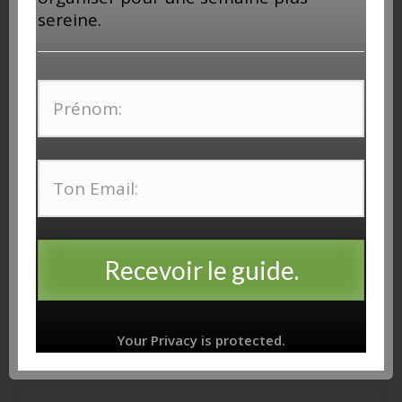
sereine.
Les rizières de Tegallalang à Bali
20 avril 2021
LAISSER UN COMMENTAIRE
Votre adresse e-mail ne sera pas publiée.
Les champs
obligatoires sont indiqués avec
*
Recevoir le guide.
Nom
*
Your Privacy is protected.
E-mail
*