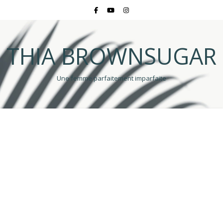
THIA BROWNSUGAR
Une femme parfaitement imparfaite