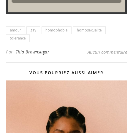
amour
gay
homophobie
homosexualite
tolerance
Par
Thia Brownsugar
Aucun commentaire
VOUS POURRIEZ AUSSI AIMER