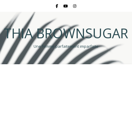
THIA BROWNSUGAR
Une femme parfaitement imparfaite