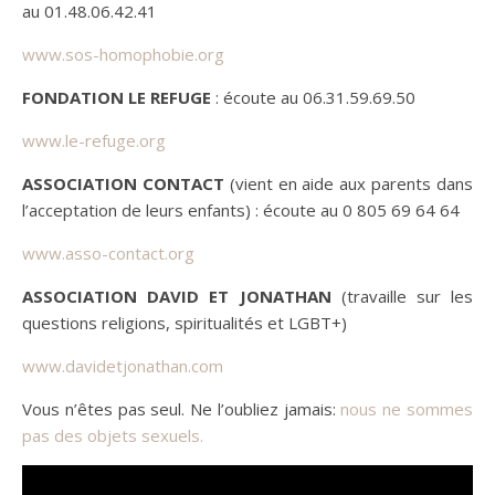
au 01.48.06.42.41
www.sos-homophobie.org
FONDATION LE REFUGE
: écoute au 06.31.59.69.50
www.le-refuge.org
ASSOCIATION CONTACT
(vient en aide aux parents dans
l’acceptation de leurs enfants) : écoute au 0 805 69 64 64
www.asso-contact.org
ASSOCIATION DAVID ET JONATHAN
(travaille sur les
questions religions, spiritualités et LGBT+)
www.davidetjonathan.com
Vous n’êtes pas seul. Ne l’oubliez jamais:
nous ne sommes
pas des objets sexuels.