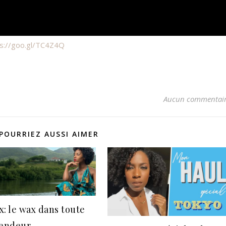
ps://goo.gl/TC4Z4Q
Aucun commentai
POURRIEZ AUSSI AIMER
x: le wax dans toute
lendeur