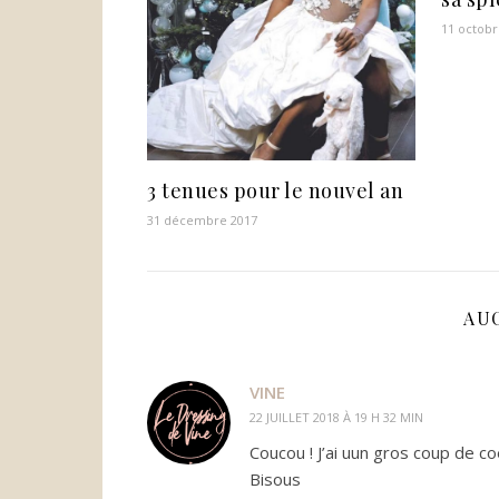
11 octobr
3 tenues pour le nouvel an
31 décembre 2017
AU
VINE
22 JUILLET 2018 À 19 H 32 MIN
Coucou ! J’ai uun gros coup de co
Bisous