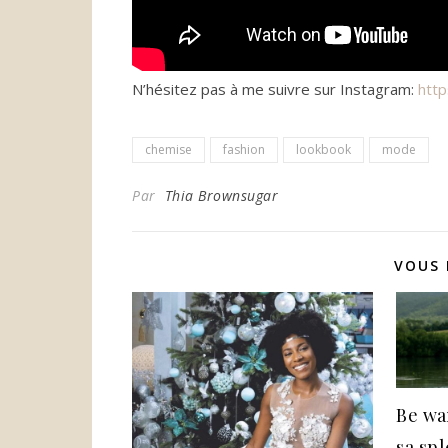
N’hésitez pas à me suivre sur Instagram:
htt
chemise
fashion
lookbook
mode
Par
Thia Brownsugar
VOUS 
Be wa
sa sp