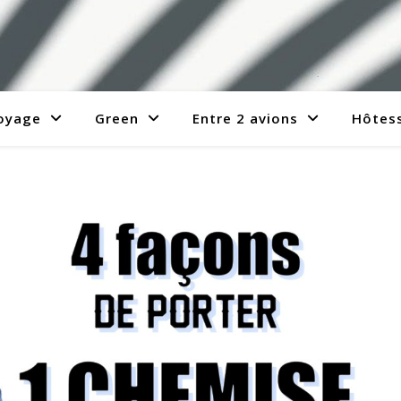
voyage
Green
Entre 2 avions
Hôtess